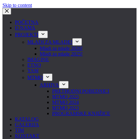
Skip to content
POČETNA
O NAMA
PROJEKTI
MLADI ZA MLADE!
Mladi za mlade 2026!
Mladi za mlade 2025!
IMAGINE
ETNO
YAM
MTMO
ARHIVA
PRETHODNI POBEDNICI
MTMO 2025
MTMO 2024
MTMO 2023
PROGRAMSKE KNJIŽICE
KATALOG
GALERIJA
TIM
KONTAKT