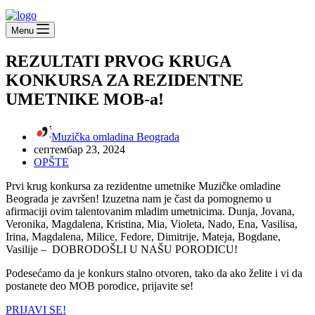
Menu
REZULTATI PRVOG KRUGA
KONKURSA ZA REZIDENTNE
UMETNIKE MOB-a!
Muzička omladina Beograda
септембар 23, 2024
OPŠTE
Prvi krug konkursa za rezidentne umetnike Muzičke omladine
Beograda je završen! Izuzetna nam je čast da pomognemo u
afirmaciji ovim talentovanim mladim umetnicima. Dunja, Jovana,
Veronika, Magdalena, Kristina, Mia, Violeta, Nado, Ena, Vasilisa,
Irina, Magdalena, Milice, Fedore, Dimitrije, Mateja, Bogdane,
Vasilije – DOBRODOŠLI U NAŠU PORODICU!
Podesećamo da je konkurs stalno otvoren, tako da ako želite i vi da
postanete deo MOB porodice, prijavite se!
PRIJAVI SE!