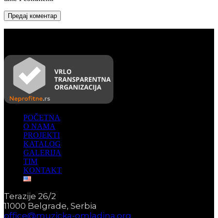
Предај коментар
POČETNA
O NAMA
PROJEKTI
KATALOG
GALERIJA
TIM
KONTAKT
Terazije 26/2
11000 Belgrade, Serbia
office@muzicka-omladina.org