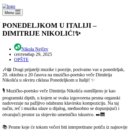
Menu
PONEDELJKOM U ITALIJI –
DIMITRIJE NIKOLIĆ!✨
Nikola Nejčev
септембар 29, 2025
OPŠTE
🎶📖 Dragi prijatelji muzike i poezije, pozivamo vas u ponedeljak,
20. oktobra u 20 časova na muzičko-poetsko veče Dimitrija
Nikolića u okviru ciklusa Ponedeljkom u Italiji! ✨
🎙 Muzičko-poetsko veče Dimitrija Nikolića osmišljeno je kao
programski diptih, u kojem se svaka izgovorena pesma organski
nadovezuje na pažljivo odabranu klavirsku kompoziciju. Na taj
način, reč i muzika ulaze u dijalog, međusobno se dopunjujući i
otvarajući prostor za slojevito umetničko iskustvo. ✒️🎹
📚 Pesme koje će tokom večeri biti interpretirane potiču iz najnovije