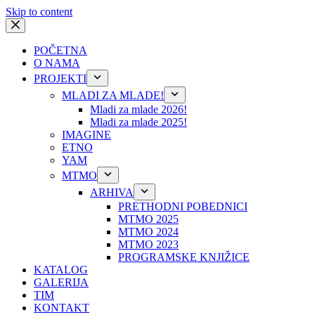
Skip to content
POČETNA
O NAMA
PROJEKTI
MLADI ZA MLADE!
Mladi za mlade 2026!
Mladi za mlade 2025!
IMAGINE
ETNO
YAM
MTMO
ARHIVA
PRETHODNI POBEDNICI
MTMO 2025
MTMO 2024
MTMO 2023
PROGRAMSKE KNJIŽICE
KATALOG
GALERIJA
TIM
KONTAKT