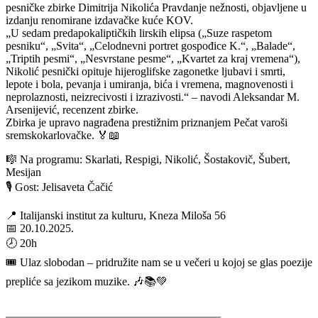
pesničke zbirke Dimitrija Nikolića Pravdanje nežnosti, objavljene u
izdanju renomirane izdavačke kuće KOV.
„U sedam predapokaliptičkih lirskih elipsa („Suze raspetom
pesniku“, „Svita“, „Celodnevni portret gospođice K.“, „Balade“,
„Triptih pesmi“, „Nesvrstane pesme“, „Kvartet za kraj vremena“),
Nikolić pesnički opituje hijeroglifske zagonetke ljubavi i smrti,
lepote i bola, pevanja i umiranja, bića i vremena, magnovenosti i
neprolaznosti, neizrecivosti i izrazivosti.“ – navodi Aleksandar M.
Arsenijević, recenzent zbirke.
Zbirka je upravo nagrađena prestižnim priznanjem Pečat varoši
sremskokarlovačke. 🏅📖
🎼 Na programu: Skarlati, Respigi, Nikolić, Šostakovič, Šubert,
Mesijan
🎙 Gost: Jelisaveta Čačić
📍 Italijanski institut za kulturu, Kneza Miloša 56
📅 20.10.2025.
🕗 20h
🎟 Ulaz slobodan – pridružite nam se u večeri u kojoj se glas poezije
prepliće sa jezikom muzike. 🎶📚💚