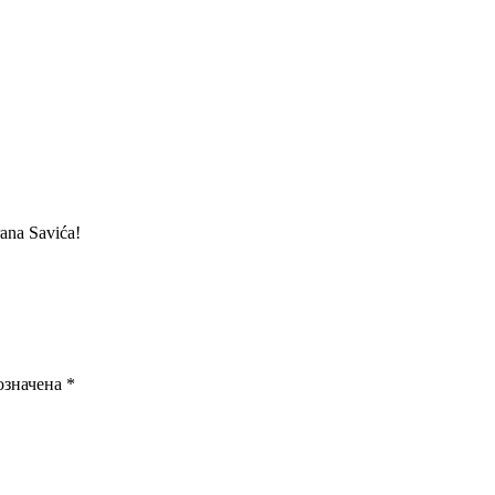
ana Savića!
означена
*