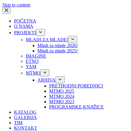
Skip to content
POČETNA
O NAMA
PROJEKTI
MLADI ZA MLADE!
Mladi za mlade 2026!
Mladi za mlade 2025!
IMAGINE
ETNO
YAM
MTMO
ARHIVA
PRETHODNI POBEDNICI
MTMO 2025
MTMO 2024
MTMO 2023
PROGRAMSKE KNJIŽICE
KATALOG
GALERIJA
TIM
KONTAKT