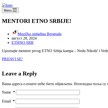
Menu
MENTORI ETNO SRBIJE!
Muzička omladina Beograda
август 28, 2024
ETHNO SRB
Upoznajte mentore prvog ETNO Srbija kampa – Nedu Nikolić i Vedr
PRIJAVI SE!
Leave a Reply
Ваша адреса е-поште неће бити објављена.
Неопходна поља су 
Name
*
Email
*