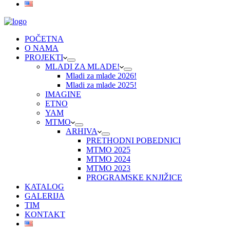
POČETNA
O NAMA
PROJEKTI
MLADI ZA MLADE!
Mladi za mlade 2026!
Mladi za mlade 2025!
IMAGINE
ETNO
YAM
MTMO
ARHIVA
PRETHODNI POBEDNICI
MTMO 2025
MTMO 2024
MTMO 2023
PROGRAMSKE KNJIŽICE
KATALOG
GALERIJA
TIM
KONTAKT