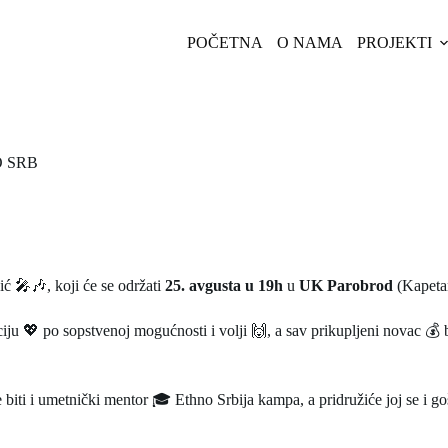
POČETNA
O NAMA
PROJEKTI
 SRB
 🎤🎶, koji će se održati
25. avgusta u 19h
u
UK Parobrod
(Kapeta
aciju 💖 po sopstvenoj mogućnosti i volji 🙌, a sav prikupljeni novac 
biti i umetnički mentor 🎓 Ethno Srbija kampa, a pridružiće joj se i g