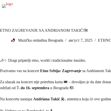
ETNO ZAGREVANJE SA ANDRIANOM TAKIĆ!🌺
Muzička omladina Beograda
август 7, 2025
ETHNO
🎶✨ Dragi prijatelji etno, world i tradicionalne muzike,
Pozivamo vas na koncert
Etno Srbija: Zagrevanje
sa Andrianom Takić
Za ulazak na koncert nije potrebna karta 🎟️ – dovoljno je da date don
održati od
7. do 16. septembra
u Beogradu 🎼.
Na koncertu nastupa
Andriana Takić
🎤, umetnica koja će ove godine 
💫 Vidimo se na Parobrodu! 🚤🎵