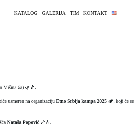
KATALOG
GALERIJA
TIM
KONTAKT
n Mišina 6a) 🌿🎵.
 biće usmeren na organizaciju
Etno Srbija kampa 2025
🏕️, koji će se
ošća
Nataša Popović
🎶🎸.